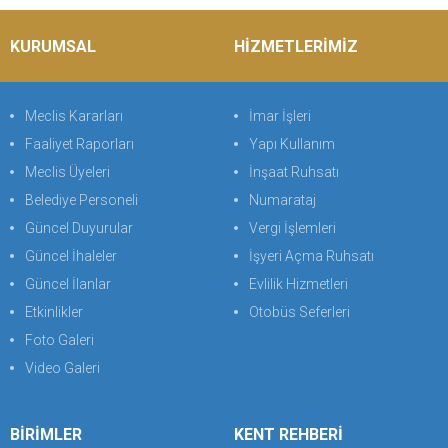
KURUMSAL
HİZMETLERİMİZ
Meclis Kararları
İmar İşleri
Faaliyet Raporları
Yapı Kullanım
Meclis Üyeleri
İnşaat Ruhsatı
Belediye Personeli
Numarataj
Güncel Duyurular
Vergi İşlemleri
Güncel İhaleler
İşyeri Açma Ruhsatı
Güncel İlanlar
Evlilik Hizmetleri
Etkinlikler
Otobüs Seferleri
Foto Galeri
Video Galeri
BİRİMLER
KENT REHBERİ